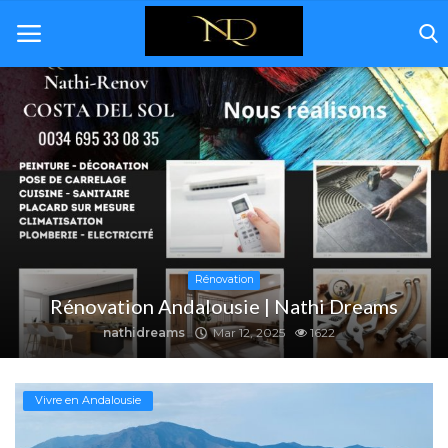
Home
Andalousie
Immobilière
Rénovation
Rénovation
Rénovation Andalousie | Nathi Dreams
Décoration
nathidreams
Mar 12, 2025
1622
Á propos de nous
Vivre en Andalousie
Galerie
Contact