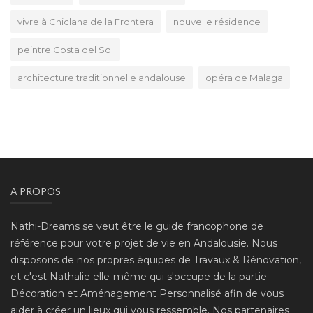
vivre à Chiclana de la Frontera
nouvelle résidence
peintre Costa del Sol
architecture traditionnelle andalouse
opéra de Malaga
A PROPOS
Nathi-Dreams se veut être le guide francophone de
référence pour votre projet de vie en Andalousie. Nous
disposons de nos propres équipes de Travaux & Rénovation,
et c'est Nathalie elle-même qui s'occupe de la partie
Décoration et Aménagement Personnalisé afin de vous
aider à créer un lieux qui vous ressemble. Nos partenaires