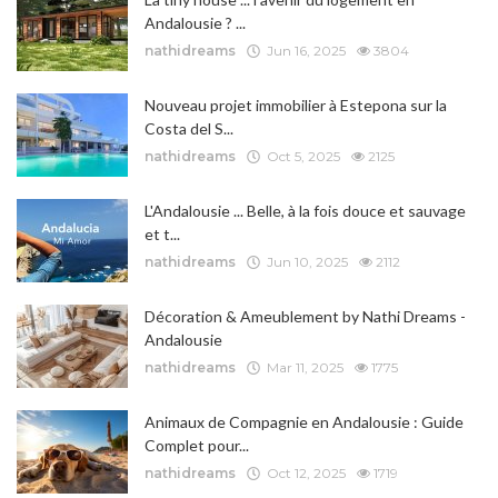
Andalousie ? ...
nathidreams
Jun 16, 2025
3804
Nouveau projet immobilier à Estepona sur la
Costa del S...
nathidreams
Oct 5, 2025
2125
L'Andalousie ... Belle, à la fois douce et sauvage
et t...
nathidreams
Jun 10, 2025
2112
Décoration & Ameublement by Nathi Dreams -
Andalousie
nathidreams
Mar 11, 2025
1775
Animaux de Compagnie en Andalousie : Guide
Complet pour...
nathidreams
Oct 12, 2025
1719