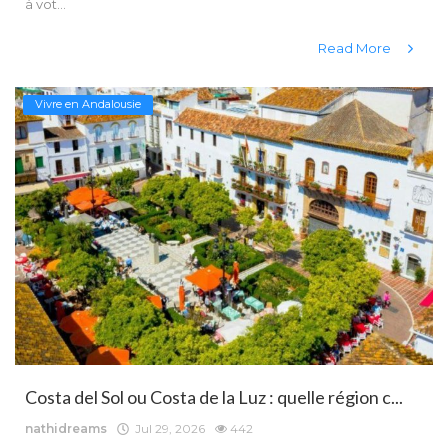
à vot...
Read More
Vivre en Andalousie
Costa del Sol ou Costa de la Luz : quelle région c...
nathidreams
Jul 29, 2026
442