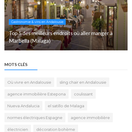
Gastronomie & vins en Andalousie
Top 5 des meilleurs endroits où aller manger à
Marbella (Malaga)
MOTS CLÉS
Où vivre en Andalousie
sling chair en Andalousie
agence immobilière Estepona
coulissant
Nueva Andalucia
el satillo de Malaga
normes électriques Espagne
agence immobilière
électricien
décoration bohème