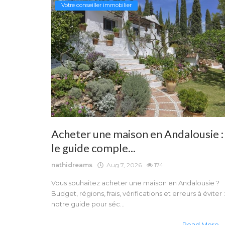
Votre conseiller immobilier
Acheter une maison en Andalousie :
le guide comple...
nathidreams
Aug 7, 2026
174
Vous souhaitez acheter une maison en Andalousie ?
Budget, régions, frais, vérifications et erreurs à éviter :
notre guide pour séc...
Read More