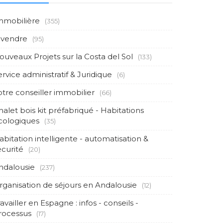
mmobilière
(355)
 vendre
(95)
ouveaux Projets sur la Costa del Sol
(133)
ervice administratif & Juridique
(6)
otre conseiller immobilier
(66)
halet bois kit préfabriqué - Habitations
cologiques
(35)
abitation intelligente - automatisation &
écurité
(20)
ndalousie
(237)
rganisation de séjours en Andalousie
(12)
availler en Espagne : infos - conseils -
rocessus
(17)