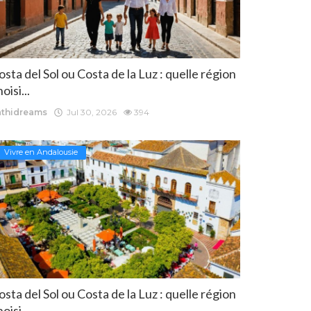
osta del Sol ou Costa de la Luz : quelle région
oisi...
athidreams
Jul 30, 2026
394
Vivre en Andalousie
osta del Sol ou Costa de la Luz : quelle région
oisi...