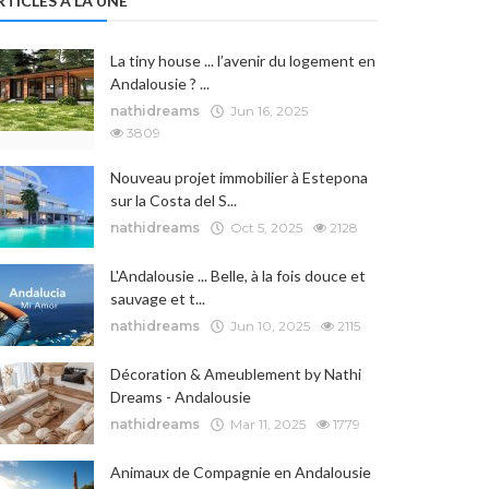
RTICLES À LA UNE
La tiny house ... l’avenir du logement en
Andalousie ? ...
nathidreams
Jun 16, 2025
3809
Nouveau projet immobilier à Estepona
sur la Costa del S...
nathidreams
Oct 5, 2025
2128
L'Andalousie ... Belle, à la fois douce et
sauvage et t...
nathidreams
Jun 10, 2025
2115
Décoration & Ameublement by Nathi
Dreams - Andalousie
nathidreams
Mar 11, 2025
1779
Animaux de Compagnie en Andalousie