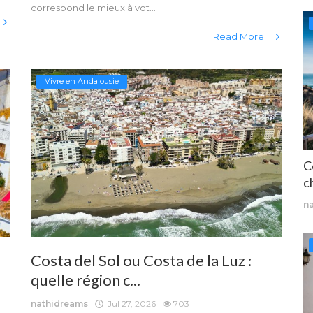
correspond le mieux à vot...
Read More
Vivre en Andalousie
C
ch
n
Costa del Sol ou Costa de la Luz :
quelle région c...
nathidreams
Jul 27, 2026
703