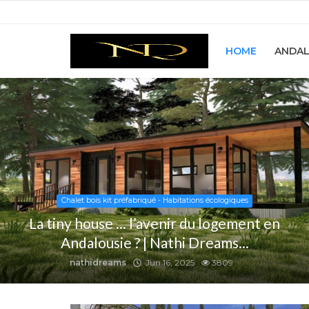
HOME
ANDAL
Home
Andalousie
Immobilière
Rénovation
Chalet bois kit préfabriqué - Habitations écologiques
Décoration
La tiny house ... l’avenir du logement en
Andalousie ? | Nathi Dreams...
Á propos de nous
nathidreams
Jun 16, 2025
3809
Galerie
Contact