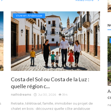
Vivre en Andalousie
N
Costa del Sol ou Costa de la Luz :
quelle région c...
A
nathidreams
Jul 30, 2026
394
c
s
Retraite, télétravail, famille, immobilier ou projet de
n
chalet en bois : découvrez quelle côte andalouse