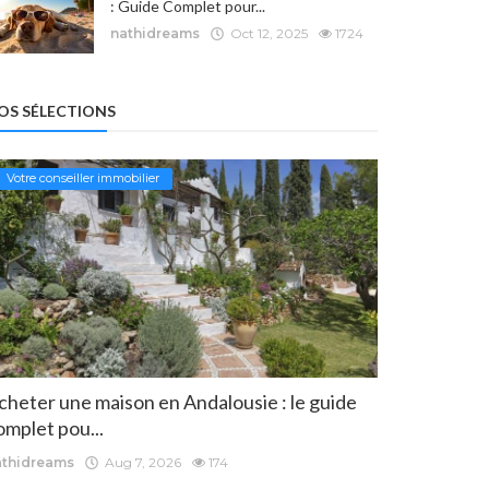
: Guide Complet pour...
nathidreams
Oct 12, 2025
1724
OS SÉLECTIONS
Votre conseiller immobilier
cheter une maison en Andalousie : le guide
omplet pou...
athidreams
Aug 7, 2026
174