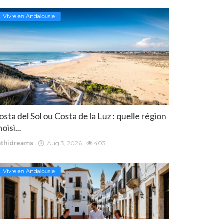
Vivre en Andalousie
osta del Sol ou Costa de la Luz : quelle région
oisi...
athidreams
Aug 3, 2026
403
Vivre en Andalousie