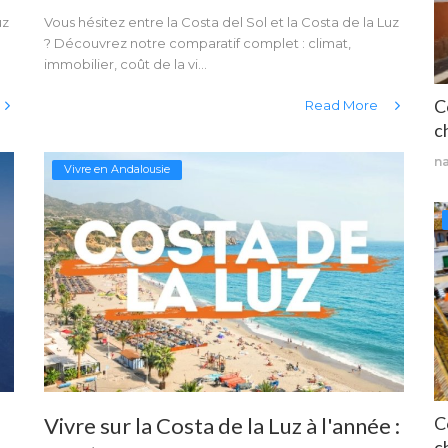
uz
Vous hésitez entre la Costa del Sol et la Costa de la Luz
? Découvrez notre comparatif complet : climat,
immobilier, coût de la vi...
C
Read More
ch
n
Vivre en Andalousie
Vivre sur la Costa de la Luz à l'année :
C
ch