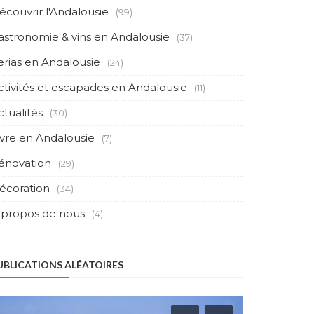
écouvrir l'Andalousie
(99)
astronomie & vins en Andalousie
(37)
erias en Andalousie
(24)
ctivités et escapades en Andalousie
(11)
ctualités
(30)
ivre en Andalousie
(7)
énovation
(29)
écoration
(34)
 propos de nous
(4)
UBLICATIONS ALÉATOIRES