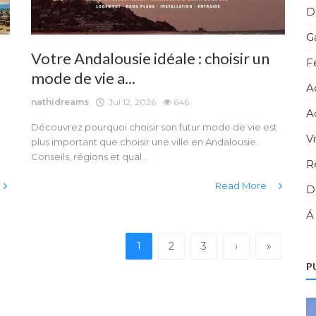
D
G
Votre Andalousie idéale : choisir un
F
mode de vie a...
A
nathidreams
Jul 12, 2026
646
A
Découvrez pourquoi choisir son futur mode de vie est
V
plus important que choisir une ville en Andalousie.
Conseils, régions et qual...
R
Read More
D
Á
1
2
3
›
»
P