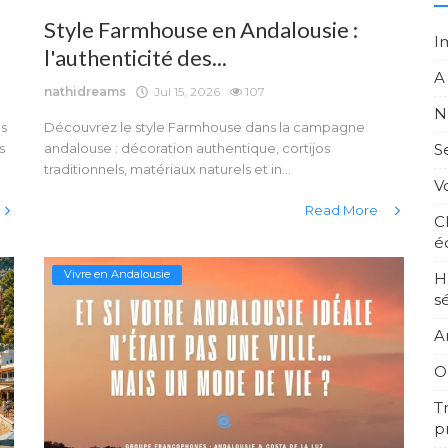
Style Farmhouse en Andalousie :
I
l'authenticité des...
A
nathidreams
Jul 15, 2026
107
N
es
Découvrez le style Farmhouse dans la campagne
S
s
andalouse : décoration authentique, cortijos
traditionnels, matériaux naturels et in...
V
Read More
C
é
Vivre en Andalousie
H
s
A
O
Tr
p