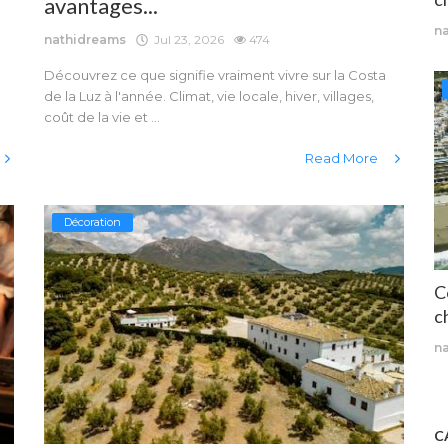
avantages...
n
nathidreams
Jul 23, 2026
474
Découvrez ce que signifie vraiment vivre sur la Costa
de la Luz à l'année. Climat, vie locale, hiver, villages,
coût de la vie et ...
Read More
Décoration
C
ch
n
C