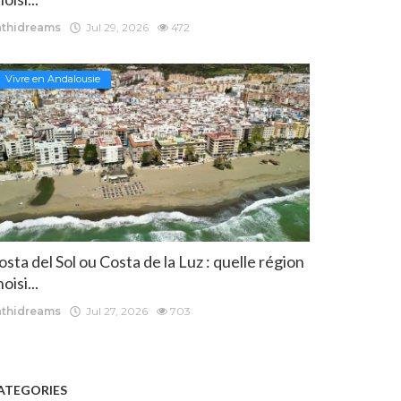
athidreams
Jul 29, 2026
472
Vivre en Andalousie
osta del Sol ou Costa de la Luz : quelle région
oisi...
athidreams
Jul 27, 2026
703
ATEGORIES