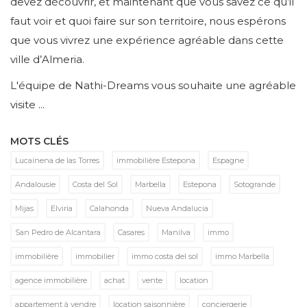
devez découvrir, et maintenant que vous savez ce qu’il
faut voir et quoi faire sur son territoire, nous espérons
que vous vivrez une expérience agréable dans cette
ville d’Almeria.
L'équipe de Nathi-Dreams vous souhaite une agréable
visite ...
MOTS CLÉS
Lucainena de las Torres
immobilière Estepona
Espagne
Andalousie
Costa del Sol
Marbella
Estepona
Sotogrande
Mijas
Elviria
Calahonda
Nueva Andalucia
San Pedro de Alcantara
Casares
Manilva
immo
immobilière
immobilier
immo costa del sol
immo Marbella
agence immobilière
achat
vente
location
appartement à vendre
location saisonnière
conciergerie