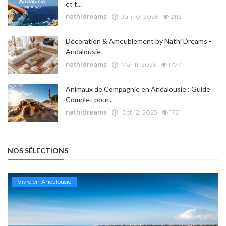
et t...
nathidreams
Jun 10, 2025
2112
Décoration & Ameublement by Nathi Dreams -
Andalousie
nathidreams
Mar 11, 2025
1777
Animaux de Compagnie en Andalousie : Guide
Complet pour...
nathidreams
Oct 12, 2025
1721
NOS SÉLECTIONS
Vivre en Andalousie