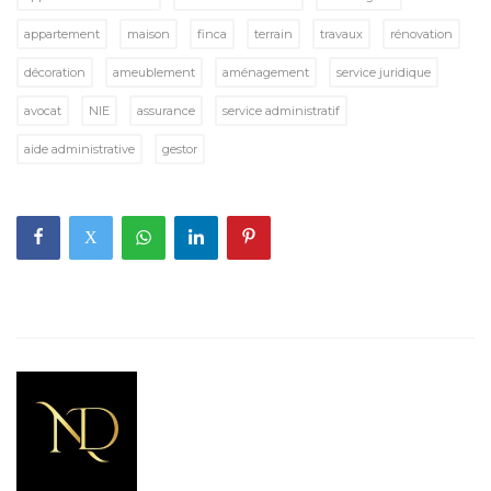
appartement
maison
finca
terrain
travaux
rénovation
décoration
ameublement
aménagement
service juridique
avocat
NIE
assurance
service administratif
aide administrative
gestor