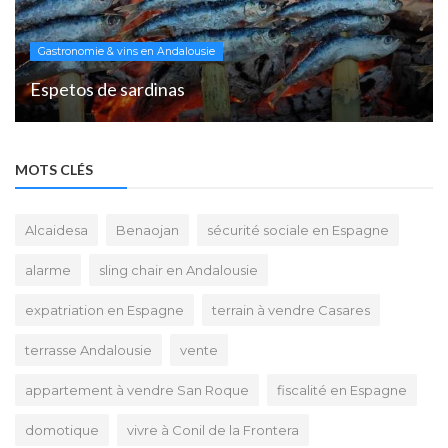
Gastronomie & vins en Andalousie
Espetos de sardinas
MOTS CLÉS
Alcaidesa
Benaojan
sécurité sociale en Espagne
alarme
sling chair en Andalousie
expatriation en Espagne
terrain à vendre Casares
terrasse Andalousie
vente
appartement à vendre San Roque
fiscalité en Espagne
domotique
vivre à Conil de la Frontera