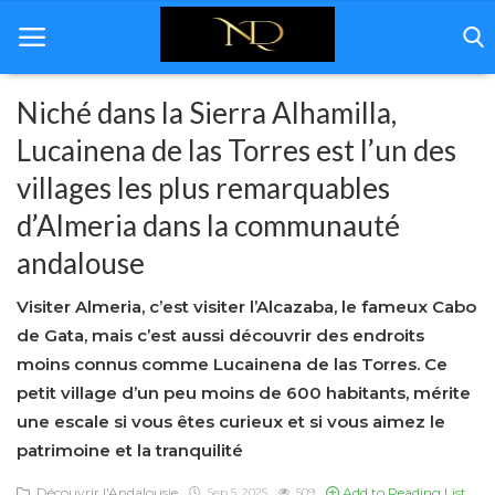
Niché dans la Sierra Alhamilla,
Lucainena de las Torres est l’un des
Home
villages les plus remarquables
Andalousie
d’Almeria dans la communauté
andalouse
Immobilière
Rénovation
Visiter Almeria, c’est visiter l’Alcazaba, le fameux Cabo
de Gata, mais c’est aussi découvrir des endroits
Décoration
moins connus comme Lucainena de las Torres. Ce
petit village d’un peu moins de 600 habitants, mérite
Á propos de nous
une escale si vous êtes curieux et si vous aimez le
Galerie
patrimoine et la tranquilité
Contact
Découvrir l'Andalousie
Add to Reading List
Sep 5, 2025
509