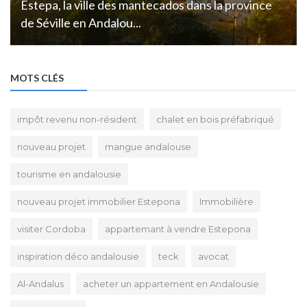
Estepa, la ville des mantecados dans la province
de Séville en Andalou...
MOTS CLÉS
impôt revenu non-résident
chalet en bois préfabriqué
nouveau projet
mangue andalouse
tourisme en andalousie
nouveau projet immobilier Estepona
Immobilière
visiter Cordoba
appartemant à vendre Estepona
inspiration déco andalousie
teck
avocat
Al-Andalus
acheter un appartement en Andalousie