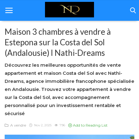
Maison 3 chambres à vendre à
Estepona sur la Costa del Sol
Home
(Andalousie) l Nathi-Dreams
Andalousie
Découvrez les meilleures opportunités de vente
Immobilière
appartement et maison Costa del Sol avec Nathi-
Dreams, agence immobilière francophone spécialisée
Rénovation
en Andalousie. Trouvez votre appartement à vendre
sur la Costa del Sol, avec accompagnement
Décoration
personnalisé pour un investissement rentable et
Á propos de nous
sécurisé
Galerie
A vendre
Add to Reading List
Nov 2, 2025
796
Contact