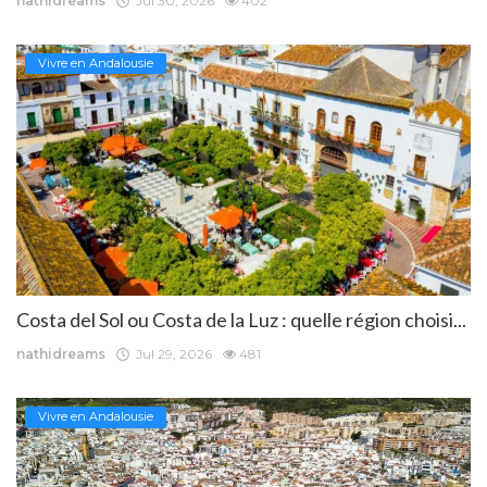
nathidreams
Jul 30, 2026
402
Vivre en Andalousie
Costa del Sol ou Costa de la Luz : quelle région choisi...
nathidreams
Jul 29, 2026
481
Vivre en Andalousie