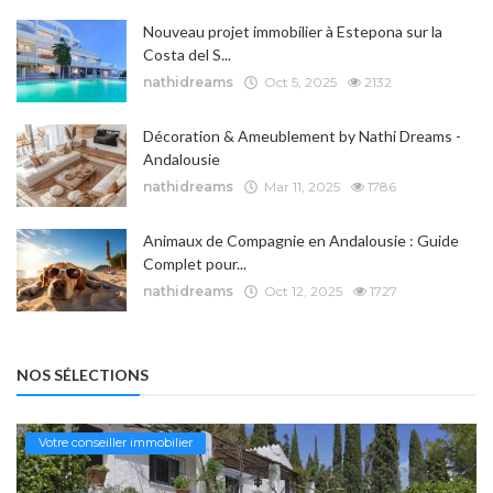
Nouveau projet immobilier à Estepona sur la
Costa del S...
nathidreams
Oct 5, 2025
2132
Décoration & Ameublement by Nathi Dreams -
Andalousie
nathidreams
Mar 11, 2025
1786
Animaux de Compagnie en Andalousie : Guide
Complet pour...
nathidreams
Oct 12, 2025
1727
NOS SÉLECTIONS
Votre conseiller immobilier