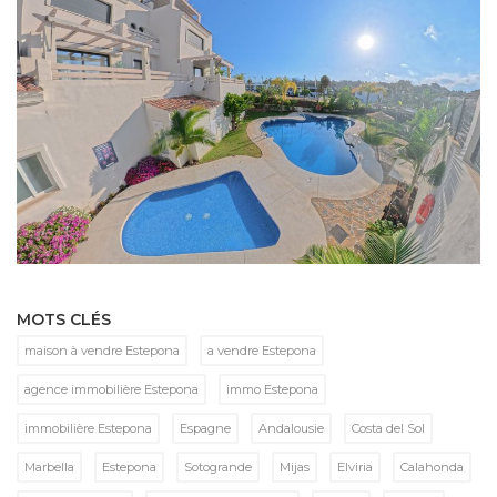
MOTS CLÉS
maison à vendre Estepona
a vendre Estepona
agence immobilière Estepona
immo Estepona
immobilière Estepona
Espagne
Andalousie
Costa del Sol
Marbella
Estepona
Sotogrande
Mijas
Elviria
Calahonda