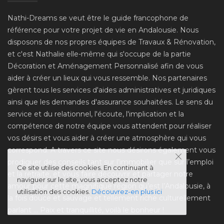
Nathi-Dreams se veut être le guide francophone de
référence pour votre projet de vie en Andalousie. Nous
disposons de nos propres équipes de Travaux & Rénovation,
et c'est Nathalie elle-même qui s'occupe de la partie
Décoration et Aménagement Personnalisé afin de vous
aider à créer un lieux qui vous ressemble. Nos partenaires
gèrent tous les services d'aides administratives et juridiques
ainsi que les demandes d'assurance souhaitées. Le sens du
service et du relationnel, l'écoute, l'implication et la
compétence de notre équipe vous attendent pour réaliser
vos désirs et vous aider à créer une atmosphère qui vous
correspond. A travers ce site nous désirons également vous
prodiguer des conseils tant sur l’immobilier que sur l’emploi
Ce site utilise des cookies. En continuant à
et la retraite, et vous faire découvrir et partager notre
naviguer sur le site, vous acceptez notre
amour pour cette magnifique région qu’est l’Andalousie, à
utilisation des cookies.
Découvrez-en plus ici
la fois douce et sauvage et tellement riche culturellement
parlant ... Paix et tranquillité, voilà le bonheur !