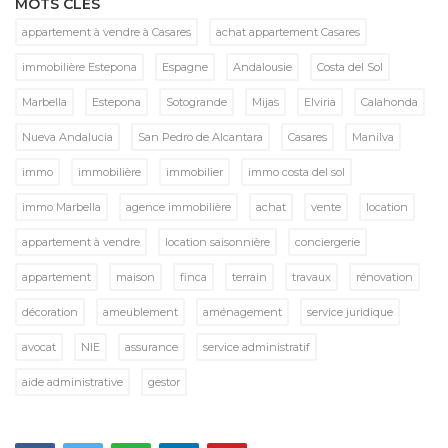
MOTS CLÉS
appartement à vendre à Casares
achat appartement Casares
immobilière Estepona
Espagne
Andalousie
Costa del Sol
Marbella
Estepona
Sotogrande
Mijas
Elviria
Calahonda
Nueva Andalucia
San Pedro de Alcantara
Casares
Manilva
immo
immobilière
immobilier
immo costa del sol
immo Marbella
agence immobilière
achat
vente
location
appartement à vendre
location saisonnière
conciergerie
appartement
maison
finca
terrain
travaux
rénovation
décoration
ameublement
aménagement
service juridique
avocat
NIE
assurance
service administratif
aide administrative
gestor