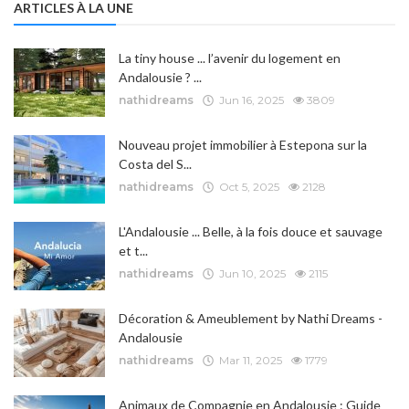
ARTICLES À LA UNE
La tiny house ... l’avenir du logement en
Andalousie ? ...
nathidreams
Jun 16, 2025
3809
Nouveau projet immobilier à Estepona sur la
Costa del S...
nathidreams
Oct 5, 2025
2128
L'Andalousie ... Belle, à la fois douce et sauvage
et t...
nathidreams
Jun 10, 2025
2115
Décoration & Ameublement by Nathi Dreams -
Andalousie
nathidreams
Mar 11, 2025
1779
Animaux de Compagnie en Andalousie : Guide