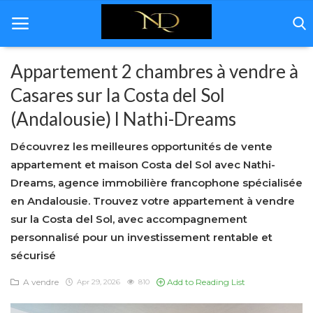
Appartement 2 chambres à vendre à
Casares sur la Costa del Sol
Home
(Andalousie) l Nathi-Dreams
Andalousie
Découvrez les meilleures opportunités de vente
Immobilière
appartement et maison Costa del Sol avec Nathi-
Dreams, agence immobilière francophone spécialisée
Rénovation
en Andalousie. Trouvez votre appartement à vendre
sur la Costa del Sol, avec accompagnement
Décoration
personnalisé pour un investissement rentable et
Á propos de nous
sécurisé
Galerie
A vendre
Add to Reading List
Apr 29, 2026
810
Contact