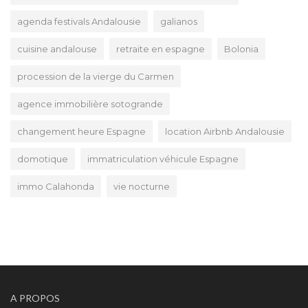
agenda festivals Andalousie
galianos
cuisine andalouse
retraite en espagne
Bolonia
procession de la vierge du Carmen
agence immobilière sotogrande
changement heure Espagne
location Airbnb Andalousie
domotique
immatriculation véhicule Espagne
immo Calahonda
vie nocturne
A PROPOS