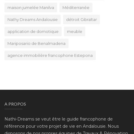
maison jumelée Manilva
Méditerranée
Nathy Dreams Andalousie
détroit Gibraltar
application de domotique
meuble
Mariposario de Benalmadena
agence immobilière francophone Estepona
A PROPOS
Nathi-Dreams se veut être le guide francophone de
référence pour votre projet de vie en Andalousie. Nous
disposons de nos propres équipes de Travaux & Rénovation,