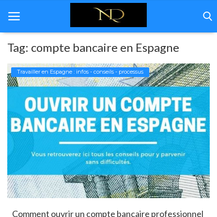
Tag: compte bancaire en Espagne
Home
Travailler en Espagne : infos - conseils - processus
Andalousie
Immobilière
Rénovation
Décoration
Á propos de nous
Galerie
Comment ouvrir un compte bancaire professionnel
Contact