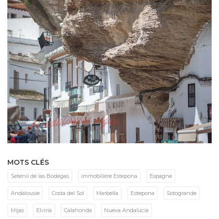
MOTS CLÉS
Setenil de las Bodegas
immobilière Estepona
Espagne
Andalousie
Costa del Sol
Marbella
Estepona
Sotogrande
Mijas
Elviria
Calahonda
Nueva Andalucia