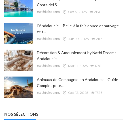
Costa del S...
nathidreams
Oct 5, 2025
2130
L'Andalousie ... Belle, à la fois douce et sauvage
et t...
nathidreams
Jun 10, 2025
2117
Décoration & Ameublement by Nathi Dreams -
Andalousie
nathidreams
Mar 11, 2025
1781
Animaux de Compagnie en Andalousie : Guide
Complet pour...
nathidreams
Oct 12, 2025
1726
NOS SÉLECTIONS