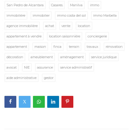
San Pedro de Alcantara
Casares
Manilva
immo
immobilière
immobilier
immo costa del sol
immo Marbella
agence immobilière
achat
vente
location
appartement à vendre
location saisonnière
conciergerie
appartement
maison
finca
terrain
travaux
rénovation
décoration
ameublement
aménagement
service juridique
avocat
NIE
assurance
service administratif
aide administrative
gestor