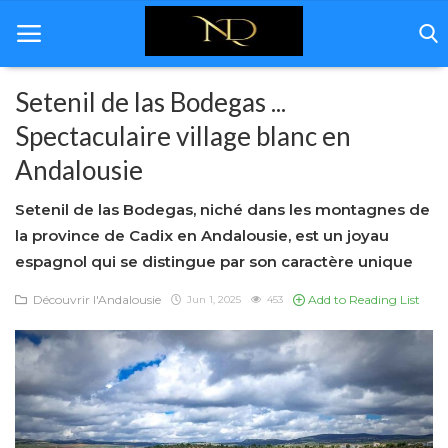
Setenil de las Bodegas ...
Spectaculaire village blanc en
Home
Andalousie
Andalousie
Setenil de las Bodegas, niché dans les montagnes de
Immobilière
la province de Cadix en Andalousie, est un joyau
espagnol qui se distingue par son caractère unique
Rénovation
Découvrir l'Andalousie
Add to Reading List
Jun 1, 2025
453
Décoration
Á propos de nous
Galerie
Contact