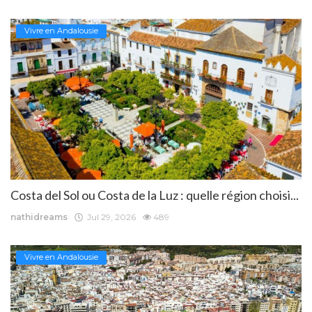
Vivre en Andalousie
Costa del Sol ou Costa de la Luz : quelle région choisi...
nathidreams
Jul 29, 2026
489
Vivre en Andalousie