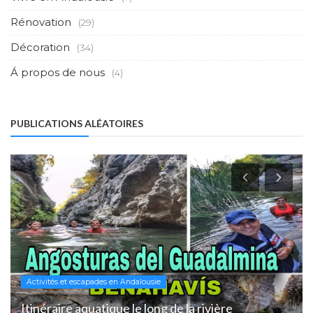
Rénovation
(29)
Décoration
(34)
Á propos de nous
(4)
PUBLICATIONS ALÉATOIRES
Activités et escapades en Andalousie
Itinéraire aquatique le long de la rivière