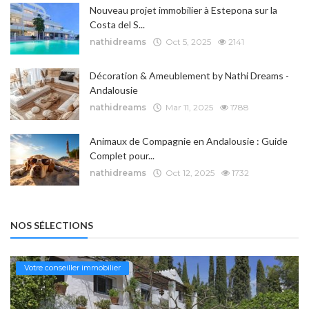
Nouveau projet immobilier à Estepona sur la
Costa del S...
nathidreams
Oct 5, 2025
2141
Décoration & Ameublement by Nathi Dreams -
Andalousie
nathidreams
Mar 11, 2025
1788
Animaux de Compagnie en Andalousie : Guide
Complet pour...
nathidreams
Oct 12, 2025
1732
NOS SÉLECTIONS
Votre conseiller immobilier