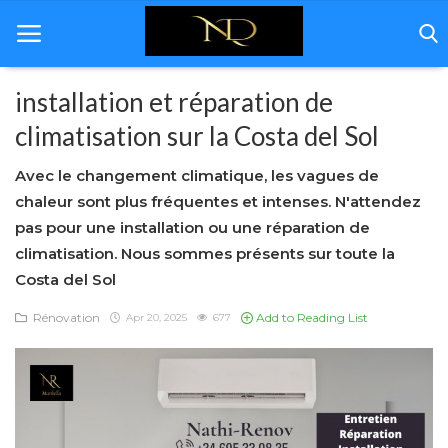
installation et réparation de
climatisation sur la Costa del Sol
Home
Avec le changement climatique, les vagues de
Andalousie
chaleur sont plus fréquentes et intenses. N'attendez
pas pour une installation ou une réparation de
Immobilière
climatisation. Nous sommes présents sur toute la
Rénovation
Costa del Sol
Décoration
Rénovation
Add to Reading List
Apr 20, 2025
677
Á propos de nous
Galerie
Contact