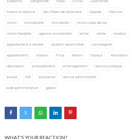
Estepona
Sotogrande
Mijas
Elviria
Calahonda
Nueva Andalucia
San Pedro de Alcantara
Casares
Manilva
immo
immobilière
immobilier
immo costa del sol
immo Marbella
agence immobilière
achat
vente
location
appartement à vendre
location saisonnière
conciergerie
appartement
maison
finca
terrain
travaux
rénovation
décoration
ameublement
aménagement
service juridique
avocat
NIE
assurance
service administratif
aide administrative
gestor
WHAT'S YOUR REACTION?