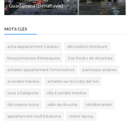
Guadalmina (Benahavis)
MOTS CLÉS
acha appartement Casares
décoration intérieure
feria primavera d'Antequera
San Pedro de Alcantara
acheter appartement Torremolinos
panneaux solaires
à vendre Manilva
acheter sur la Costa del Sol
vivre à Estepona
villa à vendre Manilva
décoration boho
salle de douche
Méditerranée
appartement neuf Estepona
résine époxy