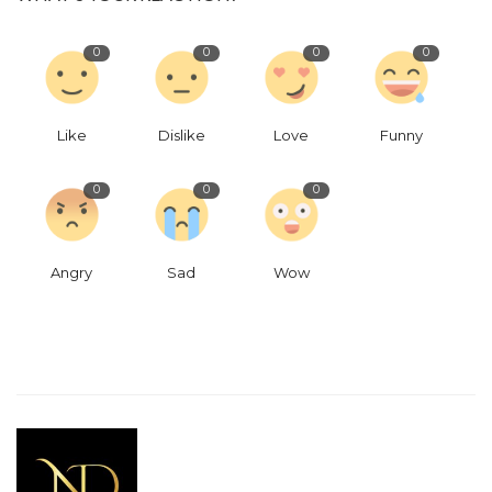
0
0
0
0
Like
Dislike
Love
Funny
0
0
0
Angry
Sad
Wow