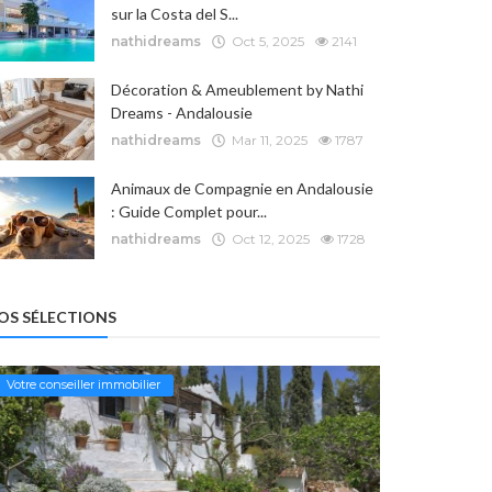
sur la Costa del S...
nathidreams
Oct 5, 2025
2141
Décoration & Ameublement by Nathi
Dreams - Andalousie
nathidreams
Mar 11, 2025
1787
Animaux de Compagnie en Andalousie
: Guide Complet pour...
nathidreams
Oct 12, 2025
1728
OS SÉLECTIONS
Votre conseiller immobilier