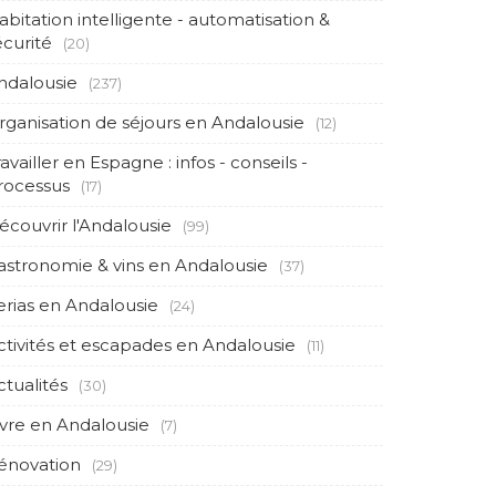
abitation intelligente - automatisation &
écurité
(20)
ndalousie
(237)
rganisation de séjours en Andalousie
(12)
availler en Espagne : infos - conseils -
rocessus
(17)
écouvrir l'Andalousie
(99)
astronomie & vins en Andalousie
(37)
erias en Andalousie
(24)
ctivités et escapades en Andalousie
(11)
ctualités
(30)
ivre en Andalousie
(7)
énovation
(29)