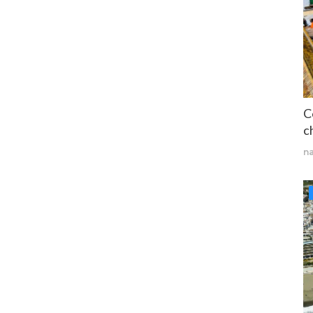
C
ch
n