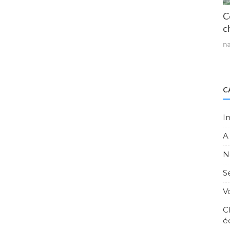
C
ch
n
C
I
A
N
S
V
C
é