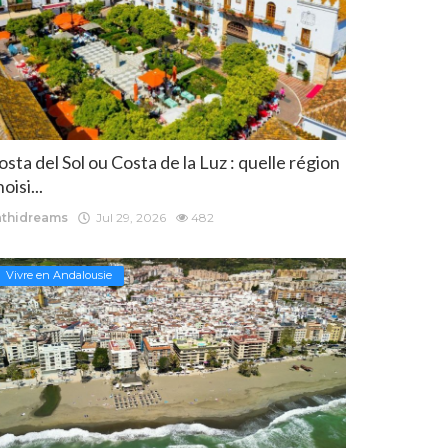
osta del Sol ou Costa de la Luz : quelle région
oisi...
athidreams
Jul 29, 2026
482
Vivre en Andalousie