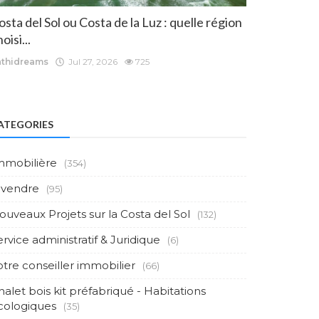
osta del Sol ou Costa de la Luz : quelle région
oisi...
athidreams
Jul 27, 2026
725
ATEGORIES
mmobilière
(354)
 vendre
(95)
ouveaux Projets sur la Costa del Sol
(132)
ervice administratif & Juridique
(6)
otre conseiller immobilier
(66)
halet bois kit préfabriqué - Habitations
cologiques
(35)