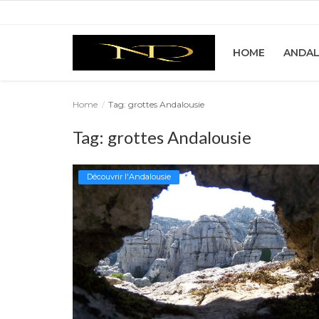
HOME
ANDAL
Home
Home
Tag: grottes Andalousie
Tag: grottes Andalousie
Andalousie
Immobilière
Découvrir l'Andalousie
Rénovation
Décoration
Á propos de nous
Galerie
Contact