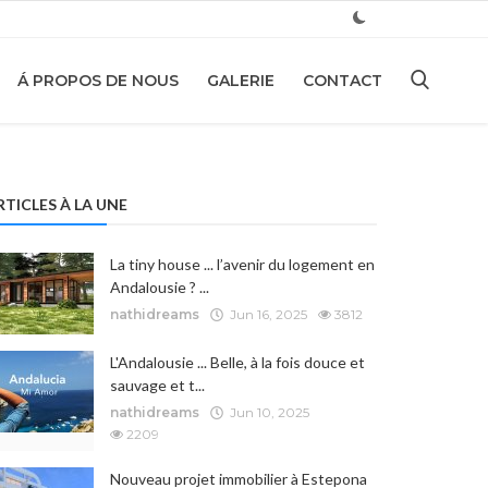
Á PROPOS DE NOUS
GALERIE
CONTACT
RTICLES À LA UNE
La tiny house ... l’avenir du logement en
Andalousie ? ...
nathidreams
Jun 16, 2025
3812
L'Andalousie ... Belle, à la fois douce et
sauvage et t...
nathidreams
Jun 10, 2025
2209
Nouveau projet immobilier à Estepona