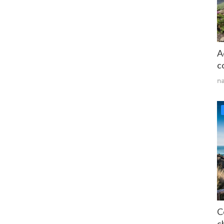
A
c
n
C
ch