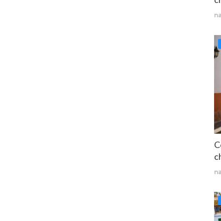
n
C
ch
n