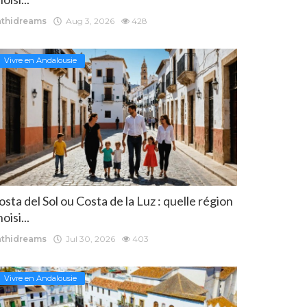
athidreams
Aug 3, 2026
428
Vivre en Andalousie
osta del Sol ou Costa de la Luz : quelle région
oisi...
athidreams
Jul 30, 2026
403
Vivre en Andalousie