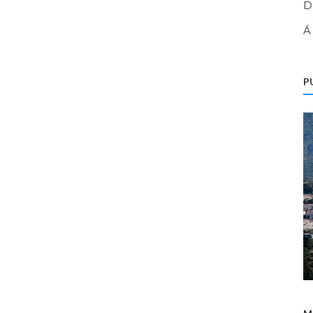
D
Á
P
Nouveaux Projets sur la Costa del Sol
re
Nouveau projet immobilier à Estepona sur
..
la Costa del Sol - Immo Estep...